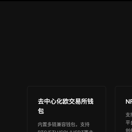
去中心化欧交易所钱
N
包
支
平
内置多链兼容钱包，支持
创